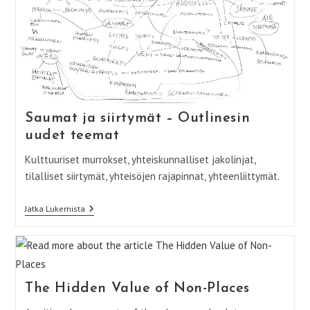
Saumat ja siirtymät – Outlinesin
uudet teemat
Kulttuuriset murrokset, yhteiskunnalliset jakolinjat,
tilalliset siirtymät, yhteisöjen rajapinnat, yhteenliittymät.
Saumat
Jatka Lukemista
Ja
Siirtymät
–
Outlinesin
Uudet
Teemat
The Hidden Value of Non-Places