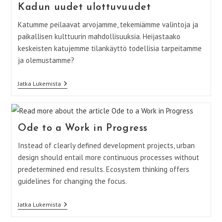
Japanilaisista
Kadun uudet ulottuvuudet
Kaduista
Katumme peilaavat arvojamme, tekemiämme valintoja ja
paikallisen kulttuurin mahdollisuuksia. Heijastaako
keskeisten katujemme tilankäyttö todellisia tarpeitamme
ja olemustamme?
Kadun
Jatka Lukemista
Uudet
Ulottuvuudet
Ode to a Work in Progress
Instead of clearly defined development projects, urban
design should entail more continuous processes without
predetermined end results. Ecosystem thinking offers
guidelines for changing the focus.
Ode
Jatka Lukemista
To
A