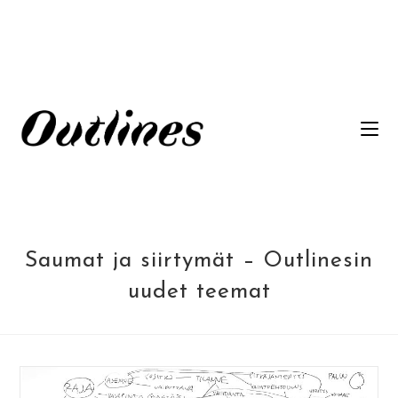
Siirry
suoraan
sisältöön
Saumat ja siirtymät – Outlinesin
uudet teemat