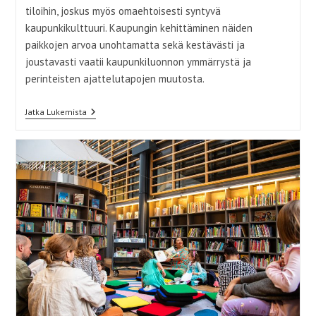
tiloihin, joskus myös omaehtoisesti syntyvä
kaupunkikulttuuri. Kaupungin kehittäminen näiden
paikkojen arvoa unohtamatta sekä kestävästi ja
joustavasti vaatii kaupunkiluonnon ymmärrystä ja
perinteisten ajattelutapojen muutosta.
Epäpaikkojen
Jatka Lukemista
Kätketty
Arvo