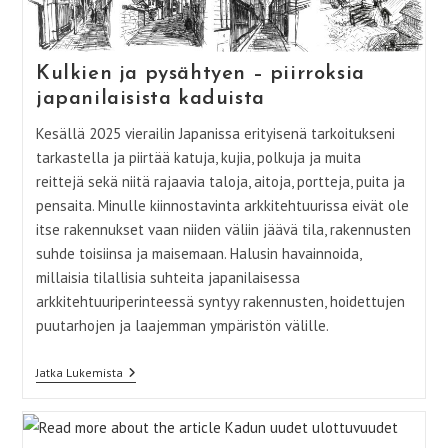
Urban
Living
Rooms
Kulkien ja pysähtyen – piirroksia
japanilaisista kaduista
Kesällä 2025 vierailin Japanissa erityisenä tarkoitukseni
tarkastella ja piirtää katuja, kujia, polkuja ja muita
reittejä sekä niitä rajaavia taloja, aitoja, portteja, puita ja
pensaita. Minulle kiinnostavinta arkkitehtuurissa eivät ole
itse rakennukset vaan niiden väliin jäävä tila, rakennusten
suhde toisiinsa ja maisemaan. Halusin havainnoida,
millaisia tilallisia suhteita japanilaisessa
arkkitehtuuriperinteessä syntyy rakennusten, hoidettujen
puutarhojen ja laajemman ympäristön välille.
Kulkien
Jatka Lukemista
Ja
Pysähtyen
–
Piirroksia