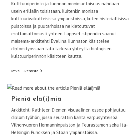
Kulttuuriperintö ja luonnon monimuotoisuus nähdään
usein erillään toisistaan. Kuitenkin monissa
kulttuurivaikutteisissa ympäristöissä, kuten historiallisissa
puistoissa ja puutarhoissa ne kietoutuvat
erottamattomasti yhteen. Lappset-stipendin saanut
maisema-arkkitehti Eveliina Kunnaton käsittelee
diplomityössään tätä tärkeää yhteyttä biologisen
kulttuuriperinnön käsitteen kautta.
Biologinen
Jatka Lukemista
Kulttuuriperintö
–
Luonnon
Monimuotoisuuden
Ja
Pieniä elä(i)miä
Kulttuuriperinnön
Kietoutumat
Arkkitehti Kathleen Diemen visuaalinen essee pohjautuu
Maisemassa
diplomityöhön, jossa seurattiin kahta varpusyhteisöä
Vilhonvuoren Hermanninpuiston ja Teurastamon sekä Itä-
Helsingin Puhoksen ja Stoan ympäristöissä.