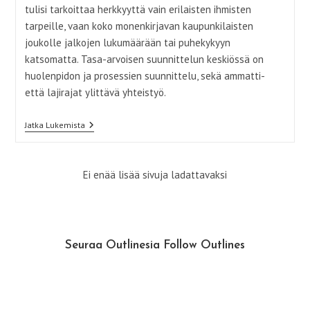
tulisi tarkoittaa herkkyyttä vain erilaisten ihmisten
tarpeille, vaan koko monenkirjavan kaupunkilaisten
joukolle jalkojen lukumäärään tai puhekykyyn
katsomatta. Tasa-arvoisen suunnittelun keskiössä on
huolenpidon ja prosessien suunnittelu, sekä ammatti-
että lajirajat ylittävä yhteistyö.
Puhumattomat
Jatka Lukemista
Kaupunkilaiset
–
Linnut
Kaupunkisuunnittelussa,
Ei enää lisää sivuja ladattavaksi
Osa
2
Seuraa Outlinesia Follow Outlines
Instagram
Facebook