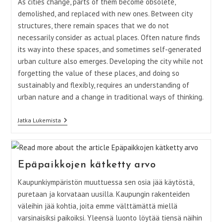
As cities change, parts of them become obsolete,
demolished, and replaced with new ones. Between city
structures, there remain spaces that we do not
necessarily consider as actual places. Often nature finds
its way into these spaces, and sometimes self-generated
urban culture also emerges. Developing the city while not
forgetting the value of these places, and doing so
sustainably and flexibly, requires an understanding of
urban nature and a change in traditional ways of thinking.
The
Jatka Lukemista
Hidden
Value
Of
Non-
Places
Epäpaikkojen kätketty arvo
Kaupunkiympäristön muuttuessa sen osia jää käytöstä,
puretaan ja korvataan uusilla. Kaupungin rakenteiden
väleihin jää kohtia, joita emme välttämättä miellä
varsinaisiksi paikoiksi. Yleensä luonto löytää tiensä näihin