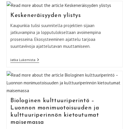
Work
In
Progress
Keskeneräisyyden ylistys
Kaupunkia tulisi suunnitella projektien sijaan
jatkuvampina ja lopputulokseltaan avoimempina
prosesseina. Ekosysteeminen ajattelu tarjoaa
suuntaviivoja ajattelutavan muuttamiseen.
Keskeneräisyyden
Jatka Lukemista
Ylistys
Biologinen kulttuuriperintö –
Luonnon monimuotoisuuden ja
kulttuuriperinnön kietoutumat
maisemassa