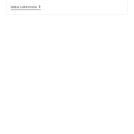
Pieniä
Jatka Lukemista
Elä(i)miä