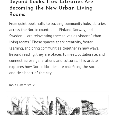
In
Beyond Books: How Libraries Are
Super-
Becoming the New Urban Living
Diverse
Cities
Rooms
From quiet book halls to buzzing community hubs, libraries
across the Nordic countries — Finland, Norway, and
Sweden — are reinventing themselves as vibrant “urban
living rooms.” These spaces spark creativity, foster
learning, and bring communities together in new ways.
Beyond reading, they are places to meet, collaborate, and
connect across generations and cultures. This article
explores how Nordic libraries are redefining the social
and civic heart of the city.
Beyond
Jatka Lukemista
Books:
How
Libraries
Are
Becoming
The
New