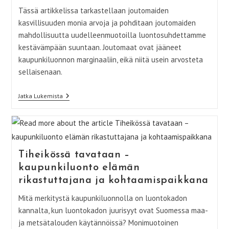
Tässä artikkelissa tarkastellaan joutomaiden
kasvillisuuden monia arvoja ja pohditaan joutomaiden
mahdollisuutta uudelleenmuotoilla luontosuhdettamme
kestävämpään suuntaan. Joutomaat ovat jääneet
kaupunkiluonnon marginaaliin, eikä niitä usein arvosteta
sellaisenaan.
Joutomaiden
Jatka Lukemista
Spontaani
Kasvillisuus
Osana
Esteettisesti
Monimuotoista
Kaupunkiluontoa
Tiheikössä tavataan –
kaupunkiluonto elämän
rikastuttajana ja kohtaamispaikkana
Mitä merkitystä kaupunkiluonnolla on luontokadon
kannalta, kun luontokadon juurisyyt ovat Suomessa maa-
ja metsätalouden käytännöissä? Monimuotoinen