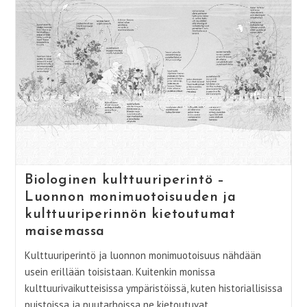
Biologinen kulttuuriperintö –
Luonnon monimuotoisuuden ja
kulttuuriperinnön kietoutumat
maisemassa
Kulttuuriperintö ja luonnon monimuotoisuus nähdään
usein erillään toisistaan. Kuitenkin monissa
kulttuurivaikutteisissa ympäristöissä, kuten historiallisissa
puistoissa ja puutarhoissa ne kietoutuvat