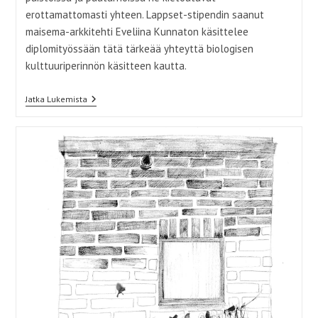
erottamattomasti yhteen. Lappset-stipendin saanut
maisema-arkkitehti Eveliina Kunnaton käsittelee
diplomityössään tätä tärkeää yhteyttä biologisen
kulttuuriperinnön käsitteen kautta.
Biologinen
Jatka Lukemista
Kulttuuriperintö
–
Luonnon
Monimuotoisuuden
Ja
Kulttuuriperinnön
Kietoutumat
Maisemassa