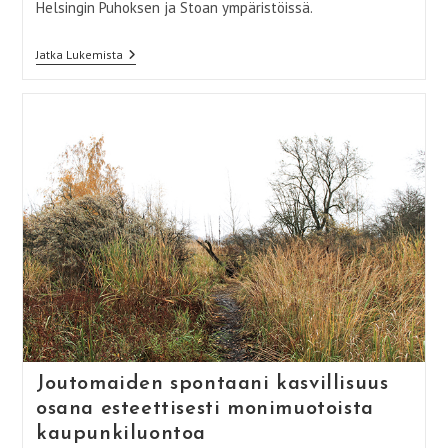
Helsingin Puhoksen ja Stoan ympäristöissä.
Pieniä
Jatka Lukemista
Elä(i)miä
Joutomaiden spontaani kasvillisuus
osana esteettisesti monimuotoista
kaupunkiluontoa