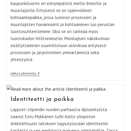
kaupunkiluonto on elinympäristö meille ihmisille ja
muunlajisille. Erityisesti se on lajienvälinen
kohtaamispaikka, jossa luonnon prosessien ja
muunlajisten havainnointi ja kohtaaminen luo perustan
luontosuhteellemme. Siksi se on tärkeää myös
luontokadon hillitsemiselle. Monilajisen näkökulman
sisällyttäminen suunnitteluun alleviivaa erityisesti
prosessien ja järjestelmien ymmärtämistä sekä
yhteistyötä.
Tiheikössä
Jatka Lukemista
Tavataan –
Kaupunkiluonto
Elämän
Rikastuttajana
Ja
Identiteetti ja paikka
Kohtaamispaikkana
Lappset-stipendin vuoden parhaasta diplomityöstä
saanut Eetu Mykkänen tutki Aalto-yliopiston
Arkkitehtuurin laitoksen lopputyössään identiteetin
käsitettä ja sen merkitystä maisema-arkkitehdille. Tässä