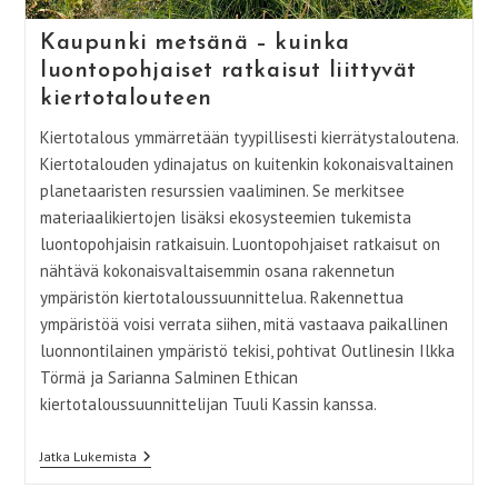
Kaupunki metsänä – kuinka
luontopohjaiset ratkaisut liittyvät
kiertotalouteen
Kiertotalous ymmärretään tyypillisesti kierrätystaloutena.
Kiertotalouden ydinajatus on kuitenkin kokonaisvaltainen
planetaaristen resurssien vaaliminen. Se merkitsee
materiaalikiertojen lisäksi ekosysteemien tukemista
luontopohjaisin ratkaisuin. Luontopohjaiset ratkaisut on
nähtävä kokonaisvaltaisemmin osana rakennetun
ympäristön kiertotaloussuunnittelua. Rakennettua
ympäristöä voisi verrata siihen, mitä vastaava paikallinen
luonnontilainen ympäristö tekisi, pohtivat Outlinesin Ilkka
Törmä ja Sarianna Salminen Ethican
kiertotaloussuunnittelijan Tuuli Kassin kanssa.
Kaupunki
Jatka Lukemista
Metsänä
–