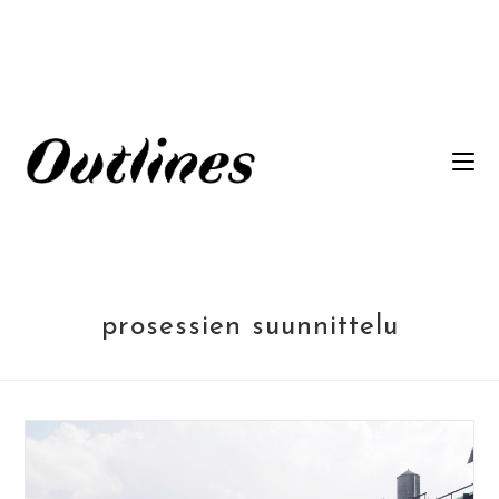
Siirry
suoraan
sisältöön
prosessien suunnittelu