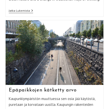
The
Jatka Lukemista
Hidden
Value
Of
Non-
Places
Epäpaikkojen kätketty arvo
Kaupunkiympäristön muuttuessa sen osia jää käytöstä,
puretaan ja korvataan uusilla. Kaupungin rakenteiden