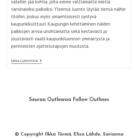
väleihin jää kohtia, joita emme välttämättä miellä
varsinaisiksi paikoiksi. Yleensä luonto löytää tiensä näihin
tiloihin, joskus myös omaehtoisesti syntyvä
kaupunkikulttuuri. Kaupungin kehittäminen näiden
paikkojen arvoa unohtamatta sekä kestävästi ja
joustavasti vaatii kaupunkiluonnon ymmärrystä ja
perinteisten ajattelutapojen muutosta.
Epäpaikkojen
Jatka Lukemista
Kätketty
Arvo
Seuraa Outlinesia Follow Outlines
Instagram
Facebook
© Copyright Ilkka Törmä, Elisa Lähde, Sarianna