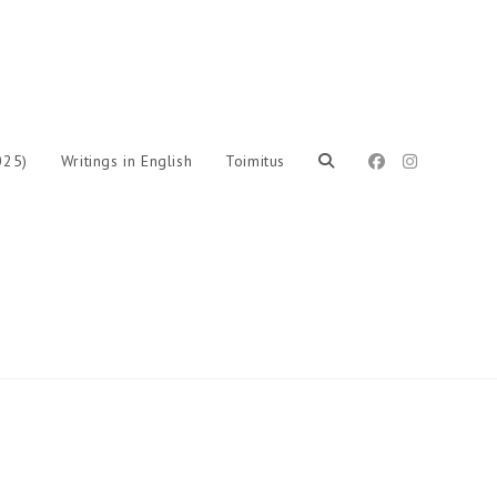
025)
Writings in English
Toimitus
Toggle
website