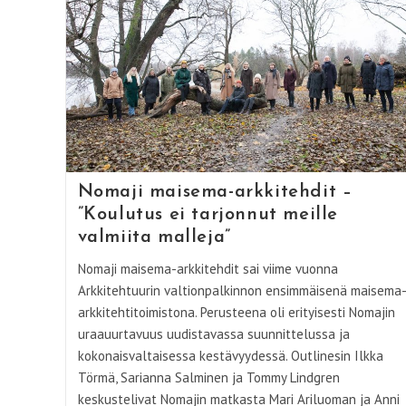
Nomaji maisema-arkkitehdit –
”Koulutus ei tarjonnut meille
valmiita malleja”
Nomaji maisema-arkkitehdit sai viime vuonna
Arkkitehtuurin valtionpalkinnon ensimmäisenä maisema
arkkitehtitoimistona. Perusteena oli erityisesti Nomajin
uraauurtavuus uudistavassa suunnittelussa ja
kokonaisvaltaisessa kestävyydessä. Outlinesin Ilkka
Törmä, Sarianna Salminen ja Tommy Lindgren
keskustelivat Nomajin matkasta Mari Ariluoman ja Anni