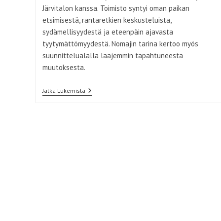
Järvitalon kanssa. Toimisto syntyi oman paikan
etsimisestä, rantaretkien keskusteluista,
sydämellisyydestä ja eteenpäin ajavasta
tyytymättömyydestä. Nomajin tarina kertoo myös
suunnittelualalla laajemmin tapahtuneesta
muutoksesta.
Nomaji
Jatka Lukemista
Maisema-
Arkkitehdit
–
”Koulutus
Ei
Tarjonnut
Meille
Valmiita
Malleja”