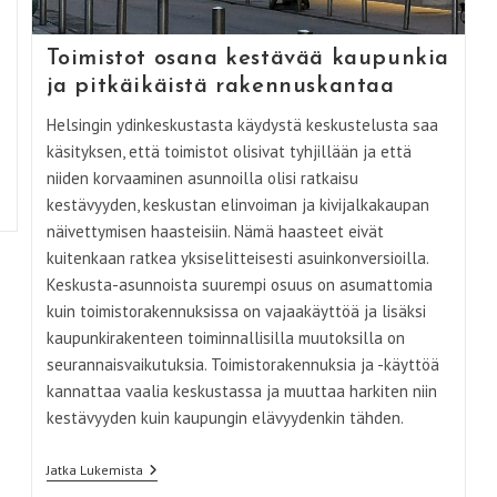
Toimistot osana kestävää kaupunkia
ja pitkäikäistä rakennuskantaa
Helsingin ydinkeskustasta käydystä keskustelusta saa
käsityksen, että toimistot olisivat tyhjillään ja että
niiden korvaaminen asunnoilla olisi ratkaisu
kestävyyden, keskustan elinvoiman ja kivijalkakaupan
näivettymisen haasteisiin. Nämä haasteet eivät
kuitenkaan ratkea yksiselitteisesti asuinkonversioilla.
Keskusta-asunnoista suurempi osuus on asumattomia
kuin toimistorakennuksissa on vajaakäyttöä ja lisäksi
kaupunkirakenteen toiminnallisilla muutoksilla on
seurannaisvaikutuksia. Toimistorakennuksia ja -käyttöä
kannattaa vaalia keskustassa ja muuttaa harkiten niin
kestävyyden kuin kaupungin elävyydenkin tähden.
Toimistot
Jatka Lukemista
Osana