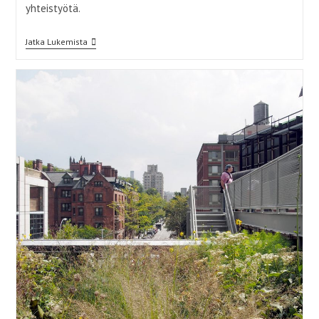
yhteistyötä.
Tiheikössä
Jatka Lukemista
Tavataan –
Kaupunkiluonto
Elämän
Rikastuttajana
Ja
Kohtaamispaikkana