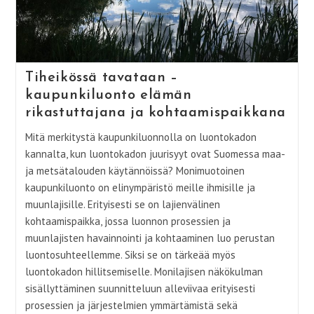
Tiheikössä tavataan –
kaupunkiluonto elämän
rikastuttajana ja kohtaamispaikkana
Mitä merkitystä kaupunkiluonnolla on luontokadon
kannalta, kun luontokadon juurisyyt ovat Suomessa maa-
ja metsätalouden käytännöissä? Monimuotoinen
kaupunkiluonto on elinympäristö meille ihmisille ja
muunlajisille. Erityisesti se on lajienvälinen
kohtaamispaikka, jossa luonnon prosessien ja
muunlajisten havainnointi ja kohtaaminen luo perustan
luontosuhteellemme. Siksi se on tärkeää myös
luontokadon hillitsemiselle. Monilajisen näkökulman
sisällyttäminen suunnitteluun alleviivaa erityisesti
prosessien ja järjestelmien ymmärtämistä sekä