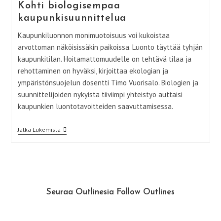
Kohti biologisempaa
kaupunkisuunnittelua
Kaupunkiluonnon monimuotoisuus voi kukoistaa
arvottoman näköisissäkin paikoissa. Luonto täyttää tyhjän
kaupunkitilan. Hoitamattomuudelle on tehtävä tilaa ja
rehottaminen on hyväksi, kirjoittaa ekologian ja
ympäristönsuojelun dosentti Timo Vuorisalo. Biologien ja
suunnittelijoiden nykyistä tiiviimpi yhteistyö auttaisi
kaupunkien luontotavoitteiden saavuttamisessa.
Kohti
Jatka Lukemista
Biologisempaa
Kaupunkisuunnittelua
Seuraa Outlinesia Follow Outlines
Instagram
Facebook