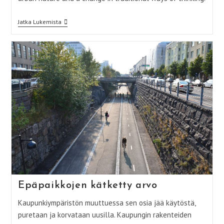
The
Jatka Lukemista
Hidden
Value
Of
Non-
Places
Epäpaikkojen kätketty arvo
Kaupunkiympäristön muuttuessa sen osia jää käytöstä,
puretaan ja korvataan uusilla. Kaupungin rakenteiden