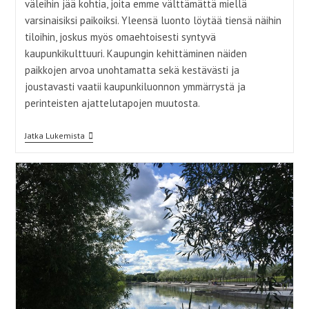
väleihin jää kohtia, joita emme välttämättä miellä
varsinaisiksi paikoiksi. Yleensä luonto löytää tiensä näihin
tiloihin, joskus myös omaehtoisesti syntyvä
kaupunkikulttuuri. Kaupungin kehittäminen näiden
paikkojen arvoa unohtamatta sekä kestävästi ja
joustavasti vaatii kaupunkiluonnon ymmärrystä ja
perinteisten ajattelutapojen muutosta.
Epäpaikkojen
Jatka Lukemista
Kätketty
Arvo