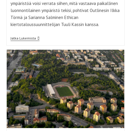
ympäristöä voisi verrata siihen, mitä vastaava paikallinen
luonnontilainen ympäristö tekisi, pohtivat Outlinesin Ilkka
Törmä ja Sarianna Salminen Ethican
kiertotaloussuunnittelijan Tuuli Kassin kanssa.
Kaupunki
Jatka Lukemista
Metsänä
–
Kuinka
Luontopohjaiset
Ratkaisut
Liittyvät
Kiertotalouteen