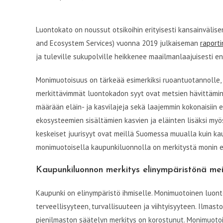
Luontokato on noussut otsikoihin erityisesti kansainvälis
and Ecosystem Services) vuonna 2019 julkaiseman
raporti
ja tuleville sukupolville heikkenee maailmanlaajuisesti 
Monimuotoisuus on tärkeää esimerkiksi ruoantuotannolle,
merkittävimmät luontokadon syyt ovat metsien hävittämine
määrään eläin- ja kasvilajeja sekä laajemmin kokonaisiin 
ekosysteemien sisältämien kasvien ja eläinten lisäksi myös
keskeiset juurisyyt ovat meillä Suomessa muualla kuin kau
monimuotoisella kaupunkiluonnolla on merkitystä monin er
Kaupunkiluonnon merkitys elinympäristönä meil
Kaupunki on elinympäristö ihmiselle. Monimuotoinen luon
terveellisyyteen, turvallisuuteen ja viihtyisyyteen. Ilmas
pienilmaston säätelyn merkitys on korostunut. Monimuotoise