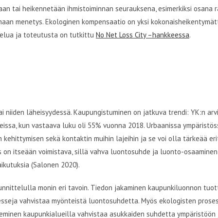
taan tai heikennetään ihmistoiminnan seurauksena, esimerkiksi osana 
aamaan menetys. Ekologinen kompensaatio on yksi kokonaisheikentymä
elua ja toteutusta on tutkittu
No Net Loss City –hankkeessa
.
i niiden läheisyydessä. Kaupungistuminen on jatkuva trendi: YK:n ar
ssa, kun vastaava luku oli 55% vuonna 2018. Urbaanissa ympäristös
ehittymisen sekä kontaktin muihin lajeihin ja se voi olla tärkeää erit
s on itseään voimistava, sillä vahva luontosuhde ja luonto-osaaminen
aikutuksia (Salonen 2020).
nittelulla monin eri tavoin. Tiedon jakaminen kaupunkiluonnon tuot
sesseja vahvistaa myönteistä luontosuhdetta. Myös ekologisten proses
keminen kaupunkialueilla vahvistaa asukkaiden suhdetta ympäristöön 