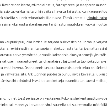
aa. Ravinteiden kierto, mikrobialtistus, fotosynteesi ja maaperän muod
via asioita, vaikka näitä onkin vaikea havaita tai aistia. Kun kaupunkil
tä oikeilla suunnitteluratkaisuilla tukea. Tässä korostuu
ekolukutaito
in esimerkiksi uudisrakentamisen tai ilmastonmuutoksen vuoksi muuttu
a kaupunkipuu, joka ihmiselle tarjoaa hulevesien hallintaa ja varjost
kana, reviirinhallinnan tai suojan näkökulmasta tai tarjoamalla ravin
ostuu tarve ymmärtää ja vaalia kokonaisia ekosysteemejä yksittäist
evät usein vaarantuneet tai uhanalaiset lajit, mutta luontokadon py
eta enää huveta. Osana onnistunutta kaupunkisuunnittelua on tärkeä
ä ja vahvistaa sitä. Arkiluonnon puolesta puhuu myös keväällä julkais
misvaihtoehdoiksi. Hyviä tietopaketteja suunnittelun tueksi meiltä 
s
.
ng. no net loss) periaate on keskeinen. Kokonaisheikentymättömyyde
hinko tai -menetys korvataan yhtä suurella tai suuremmalla määrällä