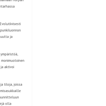
ntarhassa
volutiivisesti
upunkiluonnon
suutta ja
ympäristöä,
va monimuotoinen
ja aktivoi
 tiloja, joissa
hmisasukkaille
uunnitteluun
ejä olla