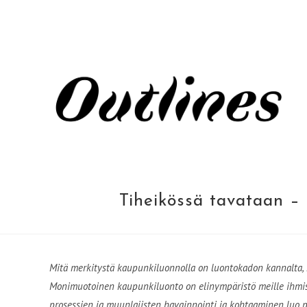
Siirry
suoraan
sisältöön
Tiheikössä tavataan –
Mitä merkitystä kaupunkiluonnolla on luontokadon kannalta,
Monimuotoinen kaupunkiluonto on elinympäristö meille ihmisill
prosessien ja muunlajisten havainnointi ja kohtaaminen luo p