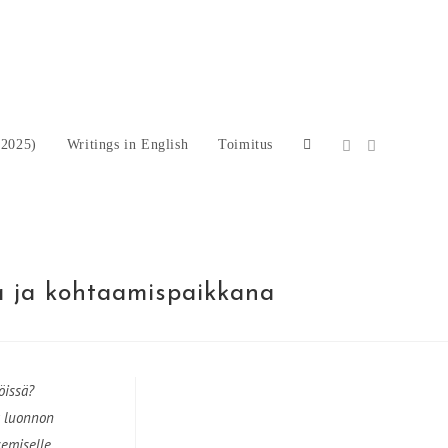
-2025)
Writings in English
Toimitus
Toggle
a ja kohtaamispaikkana
website
öissä?
a luonnon
emiselle.