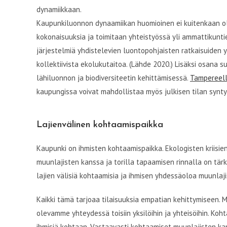
dynamiikkaan.
Kaupunkiluonnon dynaamiikan huomioinen ei kuitenkaan ole 
kokonaisuuksia ja toimitaan yhteistyössä yli ammattikuntie
järjestelmiä yhdistelevien luontopohjaisten ratkaisuiden 
kollektiivista ekolukutaitoa. (Lähde 2020.) Lisäksi osana
lähiluonnon ja biodiversiteetin kehittämisessä.
Tampereel
kaupungissa voivat mahdollistaa myös julkisen tilan synty
Lajienvälinen kohtaamispaikka
Kaupunki on ihmisten kohtaamispaikka. Ekologisten kriis
muunlajisten kanssa ja torilla tapaamisen rinnalla on tär
lajien välisiä kohtaamisia ja ihmisen yhdessäoloa muunlaj
Kaikki tämä tarjoaa tilaisuuksia empatian kehittymiseen. 
olevamme yhteydessä toisiin yksilöihin ja yhteisöihin. Ko
ihmisiä kohtaan. Vastaavasti kohtaamiset muunlajisten ka