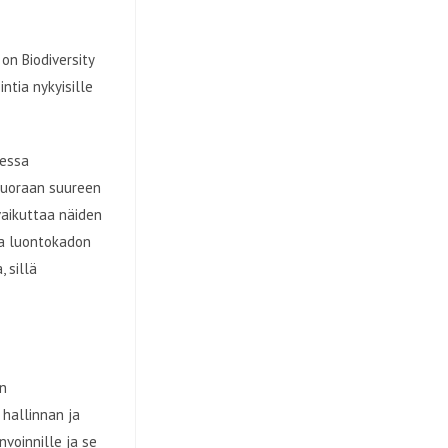
on Biodiversity
ntia nykyisille
messa
 suoraan suureen
vaikuttaa näiden
kka luontokadon
 sillä
en
 hallinnan ja
nvoinnille ja se