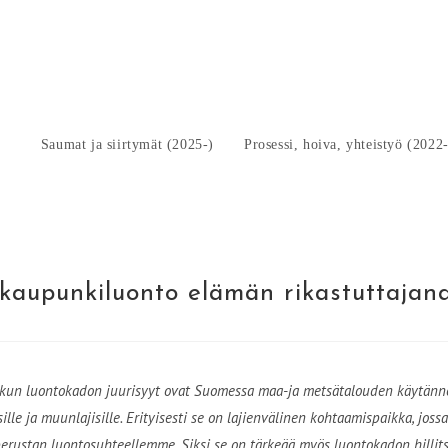
Saumat ja siirtymät (2025-)
Prosessi, hoiva, yhteistyö (2022
 kaupunkiluonto elämän rikastuttajan
 kun luontokadon juurisyyt ovat Suomessa maa-ja metsätalouden käytänn
e ja muunlajisille. Erityisesti se on lajienvälinen kohtaamispaikka, joss
erustan luontosuhteellemme. Siksi se on tärkeää myös luontokadon hillits