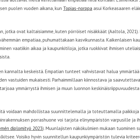
i sen puolen vuoden aikana, kun
Topias-norppa
asui Korkeasaaren eläi
 jotka ovat kaltaisiamme, kuten pörröiset nisäkkäät (Aaltola, 2021). E
ät vähemmän empatiaa, puhumattakaan kasvikunnasta. Kaikenlaisen ka
en vaatiikin aikaa ja kaupunkitiloja, jotka ruokkivat ihmisen uteliai
sista.
n kannalta keskeistä. Empatian tunteet vahvistavat halua
ymmärtää 
äiden vastuiden mukaisesti. Parhaimmillaan kiinnostava ja saavutetta
, tarjoaa ymmärrystä ihmisen ja muun luonnon keskinäisriippuvuudesta 
tä voidaan mahdollistaa suunnittelemalla ja toteuttamalla paikkoja ja
uinrakennuksen porrashuone voi tarjota elinympäristön varpusille ja i
émén diplomityö 2023
). Muunlajisten näkökulmien mukaan tuominen s
alkitsee. Voisiko hyvin suunnitellun kaupunkiympäristön tulevia kriteer