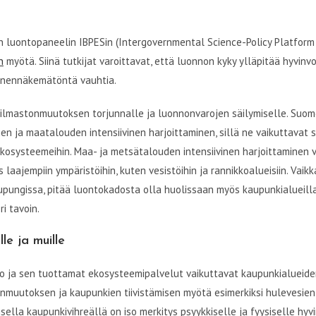
en luontopaneelin IBPESin (Intergovernmental Science-Policy Platform 
n
myötä. Siinä tutkijat varoittavat, että luonnon kyky ylläpitää hyvinvoi
ennennäkemätöntä vauhtia.
 ilmastonmuutoksen torjunnalle ja luonnonvarojen säilymiselle. Suo
n ja maatalouden intensiivinen harjoittaminen, sillä ne vaikuttavat
ekosysteemeihin. Maa- ja metsätalouden intensiivinen harjoittaminen 
 laajempiin ympäristöihin, kuten vesistöihin ja rannikkoalueisiin. Vai
pungissa, pitää luontokadosta olla huolissaan myös kaupunkialueilla,
i tavoin.
le ja muille
to ja sen tuottamat ekosysteemipalvelut vaikuttavat kaupunkialueid
tonmuutoksen ja kaupunkien tiivistämisen myötä esimerkiksi hulevesien
lla kaupunkivihreällä on iso merkitys psyykkiselle ja fyysiselle hyvi