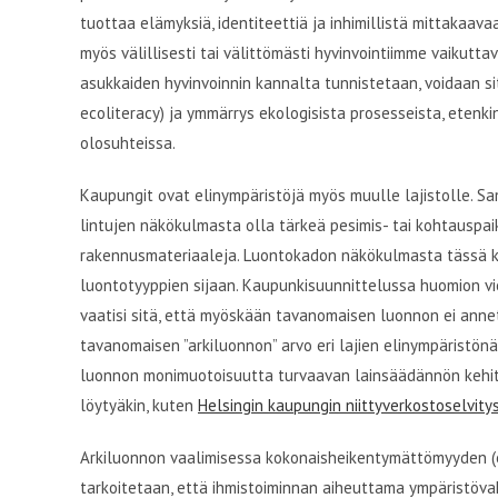
tuottaa elämyksiä, identiteettiä ja inhimillistä mittakaav
myös välillisesti tai välittömästi hyvinvointiimme vaikutta
asukkaiden hyvinvoinnin kannalta tunnistetaan, voidaan si
ecoliteracy) ja ymmärrys ekologisista prosesseista, etenk
olosuhteissa.
Kaupungit ovat elinympäristöjä myös muulle lajistolle. Sam
lintujen näkökulmasta olla tärkeä pesimis- tai kohtauspaik
rakennusmateriaaleja. Luontokadon näkökulmasta tässä kor
luontotyyppien sijaan. Kaupunkisuunnittelussa huomion vi
vaatisi sitä, että myöskään tavanomaisen luonnon ei ann
tavanomaisen ”arkiluonnon” arvo eri lajien elinympäristön
luonnon monimuotoisuutta turvaavan lainsäädännön kehittä
löytyäkin, kuten
Helsingin kaupungin niittyverkostoselvity
Arkiluonnon vaalimisessa kokonaisheikentymättömyyden (e
tarkoitetaan, että ihmistoiminnan aiheuttama ympäristöva