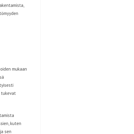
rakentamista,
ttömyyden
vioiden mukaan
sä
yisesti
 tukevat
tamista
sien, kuten
ja sen