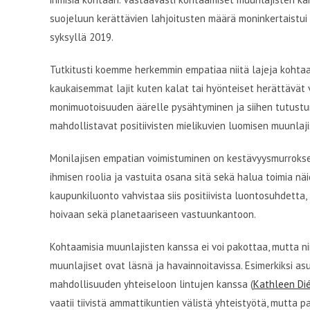
suojeluun kerättävien lahjoitusten määrä moninkertaistu
syksyllä 2019.
Tutkitusti koemme herkemmin empatiaa niitä lajeja kohtaan,
kaukaisemmat lajit kuten kalat tai hyönteiset herättäv
monimuotoisuuden äärelle pysähtyminen ja siihen tutustumin
mahdollistavat positiivisten mielikuvien luomisen muunlaji
Monilajisen empatian voimistuminen on kestävyysmurrokse
ihmisen roolia ja vastuita osana sitä sekä halua toimia n
kaupunkiluonto vahvistaa siis positiivista luontosuhdetta
hoivaan sekä planetaariseen vastuunkantoon.
Kohtaamisia muunlajisten kanssa ei voi pakottaa, mutta nii
muunlajiset ovat läsnä ja havainnoitavissa. Esimerkiksi as
mahdollisuuden yhteiseloon lintujen kanssa (
Kathleen Di
vaatii tiivistä ammattikuntien välistä yhteistyötä, mutta p