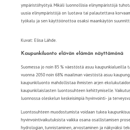
ympäristöhyötyä. Mikäli luonnollisia elinympäristöjä tuho
uusia elinympäristöjä on luotava tai palautettava korv
työkalu ja sen käyttöönottoa osaksi maankäytön suunnitt
Kuvat: Elisa Lähde.
Kaupunkiluonto elävän elämän näyttämönä
Suomessa jo noin 85 % väestöstä asuu kaupunkialueilla ta
vuonna 2050 noin 68% maailman väestöstä asuu kaupungei
kaupunkiluonto mahdollistaa ihmisten arjen ekolukutaidon k
kaupunkilaislasten luontosuhteen kehittymiselle. Vaikutu
luonnossa oleskelun keskeisimpiä hyvinvointi- ja terveysv
Luontosuhteen muodostumista voidaan tukea kaupunkisuun
hyvinvointivaikutuksista vaikka osana osallistamisen pro
hydrologian, tunnistaminen, arvostaminen ja näkyväksi te