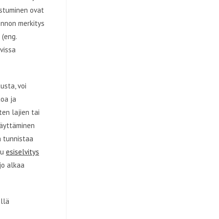
ostuminen ovat
uonnon merkitys
(eng.
vissa
usta, voi
toa ja
en lajien tai
säyttäminen
ä tunnistaa
tu
esiselvitys
jo alkaa
llä