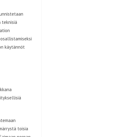
tunnistetaan
 teknisiä
ation
 osallistamiseksi
on käytännöt
ikkana
tyksellisiä
untemaan
ärrystä toisia
 Saimaan norpan