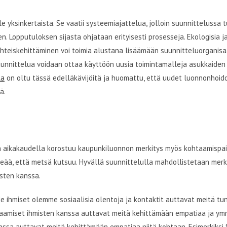
yksinkertaista. Se vaatii systeemiajattelua, jolloin suunnittelussa 
n. Lopputuloksen sijasta ohjataan erityisesti prosesseja. Ekologisia ja
yhteiskehittäminen voi toimia alustana lisäämään suunnitteluorganisa
 suunnittelua voidaan ottaa käyttöön uusia toimintamalleja asukkaiden
la
on oltu tässä edelläkävijöitä ja huomattu, että uudet luonnonhoid
ä.
ien aikakaudella korostuu kaupunkiluonnon merkitys myös kohtaamispa
keää, että metsä kutsuu. Hyvällä suunnittelulla mahdollistetaan merki
isten kanssa.
Me ihmiset olemme sosiaalisia olentoja ja kontaktit auttavat meitä t
htaamiset ihmisten kanssa auttavat meitä kehittämään empatiaa ja ymm
nssa auttavat meitä kehittämään empatiaa niitä kohtaan. Esimerkiksi