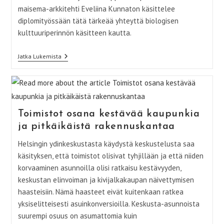
maisema-arkkitehti Eveliina Kunnaton käsittelee
diplomityössään tätä tärkeää yhteyttä biologisen
kulttuuriperinnön käsitteen kautta.
Biologinen
Jatka Lukemista
Kulttuuriperintö
–
Luonnon
Monimuotoisuuden
Ja
Kulttuuriperinnön
Kietoutumat
Toimistot osana kestävää kaupunkia
Maisemassa
ja pitkäikäistä rakennuskantaa
Helsingin ydinkeskustasta käydystä keskustelusta saa
käsityksen, että toimistot olisivat tyhjillään ja että niiden
korvaaminen asunnoilla olisi ratkaisu kestävyyden,
keskustan elinvoiman ja kivijalkakaupan näivettymisen
haasteisiin. Nämä haasteet eivät kuitenkaan ratkea
yksiselitteisesti asuinkonversioilla. Keskusta-asunnoista
suurempi osuus on asumattomia kuin