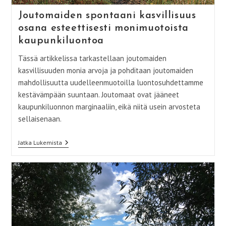
Joutomaiden spontaani kasvillisuus
osana esteettisesti monimuotoista
kaupunkiluontoa
Tässä artikkelissa tarkastellaan joutomaiden
kasvillisuuden monia arvoja ja pohditaan joutomaiden
mahdollisuutta uudelleenmuotoilla luontosuhdettamme
kestävämpään suuntaan. Joutomaat ovat jääneet
kaupunkiluonnon marginaaliin, eikä niitä usein arvosteta
sellaisenaan.
Joutomaiden
Jatka Lukemista
Spontaani
Kasvillisuus
Osana
Esteettisesti
Monimuotoista
Kaupunkiluontoa