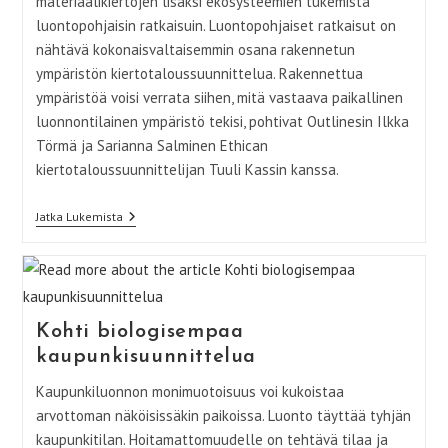
materiaalikiertojen lisäksi ekosysteemien tukemista
luontopohjaisin ratkaisuin. Luontopohjaiset ratkaisut on
nähtävä kokonaisvaltaisemmin osana rakennetun
ympäristön kiertotaloussuunnittelua. Rakennettua
ympäristöä voisi verrata siihen, mitä vastaava paikallinen
luonnontilainen ympäristö tekisi, pohtivat Outlinesin Ilkka
Törmä ja Sarianna Salminen Ethican
kiertotaloussuunnittelijan Tuuli Kassin kanssa.
Kaupunki
Jatka Lukemista
Metsänä
–
Kuinka
Luontopohjaiset
Ratkaisut
Liittyvät
Kiertotalouteen
Kohti biologisempaa
kaupunkisuunnittelua
Kaupunkiluonnon monimuotoisuus voi kukoistaa
arvottoman näköisissäkin paikoissa. Luonto täyttää tyhjän
kaupunkitilan. Hoitamattomuudelle on tehtävä tilaa ja