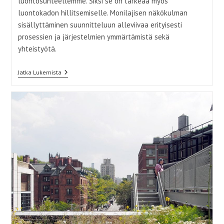
luontosuhteellemme. Siksi se on tärkeää myös
luontokadon hillitsemiselle. Monilajisen näkökulman
sisällyttäminen suunnitteluun alleviivaa erityisesti
prosessien ja järjestelmien ymmärtämistä sekä
yhteistyötä.
Tiheikössä
Jatka Lukemista
Tavataan –
Kaupunkiluonto
Elämän
Rikastuttajana
Ja
Kohtaamispaikkana