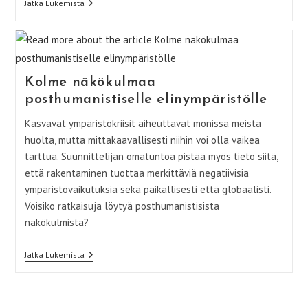
Three
Jatka Lukemista
Perspectives
On
The
Posthumanist
Living
Environment
Kolme näkökulmaa
posthumanistiselle elinympäristölle
Kasvavat ympäristökriisit aiheuttavat monissa meistä
huolta, mutta mittakaavallisesti niihin voi olla vaikea
tarttua. Suunnittelijan omatuntoa pistää myös tieto siitä,
että rakentaminen tuottaa merkittäviä negatiivisia
ympäristövaikutuksia sekä paikallisesti että globaalisti.
Voisiko ratkaisuja löytyä posthumanistisista
näkökulmista?
Kolme
Jatka Lukemista
Näkökulmaa
Posthumanistiselle
Elinympäristölle