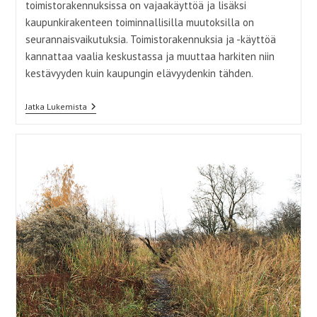
toimistorakennuksissa on vajaakäyttöä ja lisäksi
kaupunkirakenteen toiminnallisilla muutoksilla on
seurannaisvaikutuksia. Toimistorakennuksia ja -käyttöä
kannattaa vaalia keskustassa ja muuttaa harkiten niin
kestävyyden kuin kaupungin elävyydenkin tähden.
Toimistot
Jatka Lukemista
Osana
Kestävää
Kaupunkia
Ja
Pitkäikäistä
Rakennuskantaa