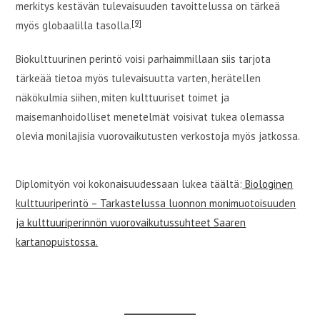
merkitys kestävän tulevaisuuden tavoittelussa on tärkeä
[9]
myös globaalilla tasolla.
Biokulttuurinen perintö voisi parhaimmillaan siis tarjota
tärkeää tietoa myös tulevaisuutta varten, herätellen
näkökulmia siihen, miten kulttuuriset toimet ja
maisemanhoidolliset menetelmät voisivat tukea olemassa
olevia monilajisia vuorovaikutusten verkostoja myös jatkossa.
Diplomityön voi kokonaisuudessaan lukea täältä:
Biologinen
kulttuuriperintö – Tarkastelussa luonnon monimuotoisuuden
ja kulttuuriperinnön vuorovaikutussuhteet Saaren
kartanopuistossa.