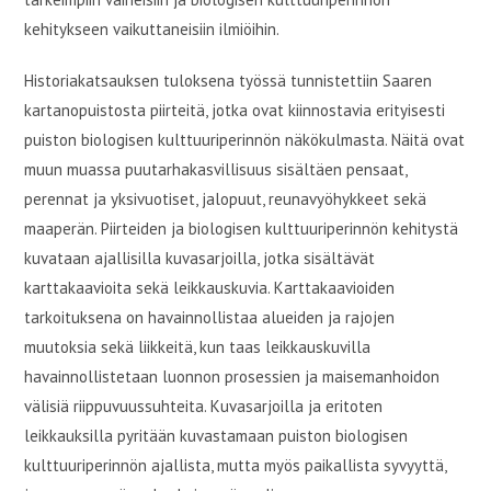
kehitykseen vaikuttaneisiin ilmiöihin.
Historiakatsauksen tuloksena työssä tunnistettiin Saaren
kartanopuistosta piirteitä, jotka ovat kiinnostavia erityisesti
puiston biologisen kulttuuriperinnön näkökulmasta. Näitä ovat
muun muassa puutarhakasvillisuus sisältäen pensaat,
perennat ja yksivuotiset, jalopuut, reunavyöhykkeet sekä
maaperän. Piirteiden ja biologisen kulttuuriperinnön kehitystä
kuvataan ajallisilla kuvasarjoilla, jotka sisältävät
karttakaavioita sekä leikkauskuvia. Karttakaavioiden
tarkoituksena on havainnollistaa alueiden ja rajojen
muutoksia sekä liikkeitä, kun taas leikkauskuvilla
havainnollistetaan luonnon prosessien ja maisemanhoidon
välisiä riippuvuussuhteita. Kuvasarjoilla ja eritoten
leikkauksilla pyritään kuvastamaan puiston biologisen
kulttuuriperinnön ajallista, mutta myös paikallista syvyyttä,