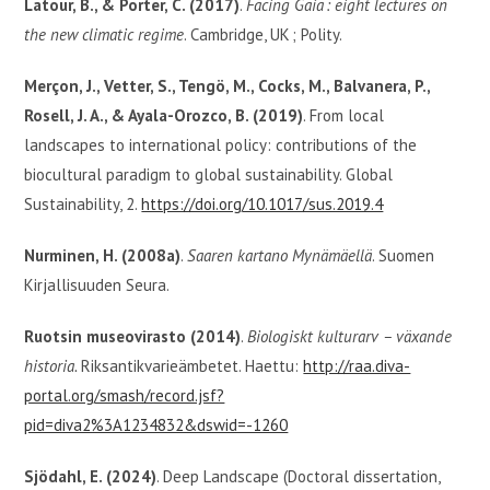
Latour, B., & Porter, C. (2017)
.
Facing Gaia : eight lectures on
the new climatic regime
. Cambridge, UK ; Polity.
Merçon, J., Vetter, S., Tengö, M., Cocks, M., Balvanera, P.,
Rosell, J. A., & Ayala-Orozco, B. (2019)
. From local
landscapes to international policy: contributions of the
biocultural paradigm to global sustainability. Global
Sustainability, 2.
https://doi.org/10.1017/sus.2019.4
Nurminen, H. (2008a)
.
Saaren kartano Mynämäellä
. Suomen
Kirjallisuuden Seura.
Ruotsin museovirasto (2014)
.
Biologiskt kulturarv – växande
historia.
Riksantikvarieämbetet. Haettu:
http://raa.diva-
portal.org/smash/record.jsf?
pid=diva2%3A1234832&dswid=-1260
Sjödahl, E. (2024)
. Deep Landscape (Doctoral dissertation,