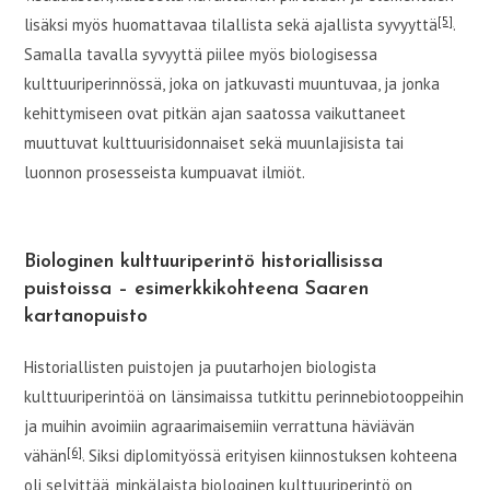
[5]
lisäksi myös huomattavaa tilallista sekä ajallista syvyyttä
.
Samalla tavalla syvyyttä piilee myös biologisessa
kulttuuriperinnössä, joka on jatkuvasti muuntuvaa, ja jonka
kehittymiseen ovat pitkän ajan saatossa vaikuttaneet
muuttuvat kulttuurisidonnaiset sekä muunlajisista tai
luonnon prosesseista kumpuavat ilmiöt.
Biologinen kulttuuriperintö historiallisissa
puistoissa – esimerkkikohteena Saaren
kartanopuisto
Historiallisten puistojen ja puutarhojen biologista
kulttuuriperintöä on länsimaissa tutkittu perinnebiotooppeihin
ja muihin avoimiin agraarimaisemiin verrattuna häviävän
[6]
vähän
. Siksi diplomityössä erityisen kiinnostuksen kohteena
oli selvittää, minkälaista biologinen kulttuuriperintö on