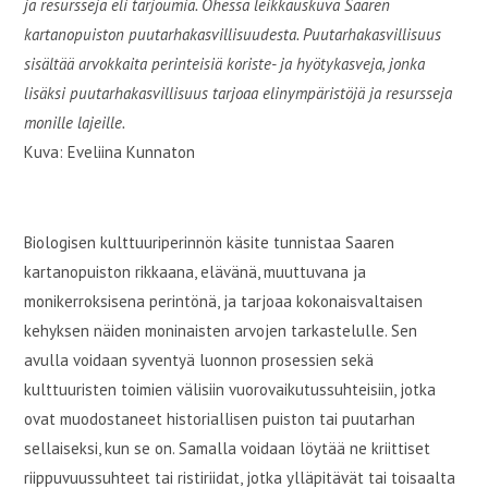
ja resursseja eli tarjoumia. Ohessa leikkauskuva Saaren
kartanopuiston puutarhakasvillisuudesta. Puutarhakasvillisuus
sisältää arvokkaita perinteisiä koriste- ja hyötykasveja, jonka
lisäksi puutarhakasvillisuus tarjoaa elinympäristöjä ja resursseja
monille lajeille.
Kuva: Eveliina Kunnaton
Biologisen kulttuuriperinnön käsite tunnistaa Saaren
kartanopuiston rikkaana, elävänä, muuttuvana ja
monikerroksisena perintönä, ja tarjoaa kokonaisvaltaisen
kehyksen näiden moninaisten arvojen tarkastelulle. Sen
avulla voidaan syventyä luonnon prosessien sekä
kulttuuristen toimien välisiin vuorovaikutussuhteisiin, jotka
ovat muodostaneet historiallisen puiston tai puutarhan
sellaiseksi, kun se on. Samalla voidaan löytää ne kriittiset
riippuvuussuhteet tai ristiriidat, jotka ylläpitävät tai toisaalta