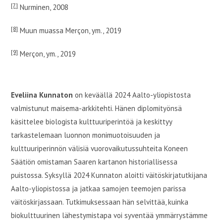
[7]
Nurminen, 2008
[8]
Muun muassa Merçon, ym., 2019
[9]
Merçon, ym., 2019
Eveliina Kunnaton
on keväällä 2024 Aalto-yliopistosta
valmistunut maisema-arkkitehti. Hänen diplomityönsä
käsittelee biologista kulttuuriperintöä ja keskittyy
tarkastelemaan luonnon monimuotoisuuden ja
kulttuuriperinnön välisiä vuorovaikutussuhteita Koneen
Säätiön omistaman Saaren kartanon historiallisessa
puistossa. Syksyllä 2024 Kunnaton aloitti väitöskirjatutkijana
Aalto-yliopistossa ja jatkaa samojen teemojen parissa
väitöskirjassaan. Tutkimuksessaan hän selvittää, kuinka
biokulttuurinen lähestymistapa voi syventää ymmärrystämme