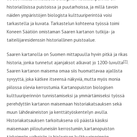
historiallisissa puistoissa ja puutarhoissa, ja millä tavoin
näiden ympäristöjen biologista kulttuuriperintöä voisi
tarkastella ja kuvata. Tarkastelun kohteena työssä toimi
Koneen Säätiön omistaman Saaren kartanon tutkija- ja
taiteilijaresidenssin historiallinen puistoalue.
Saaren kartanolla on Suomen mittapuulla hyvin pitkä ja rikas
[7]
historia, jonka tunnetut ajanjaksot alkavat jo 1200-luvulta
.
Saaren kartanon maisema omaa siis huomattavaa ajallista
syvyyttä, joka kätkee itseensä näkyviä, mutta myös monia
piilossa olevia kerrostumia. Kartanopuiston biologisen
kulttuuriperinnön tunnistamiseksi ja ymmärtämiseksi työssä
perehdyttiin kartanon maisemaan historiakatsauksen sekä
muun lähdeaineiston ja kenttätyöskentelyn avulla.
Historiakatsauksen tarkoituksena oli päästä käsiksi
maisemaan piiloutuneisiin kerrostumiin, kartanopuiston
tärkeimpiin vaiheisiin ja biologisen kulttuuriperinnön