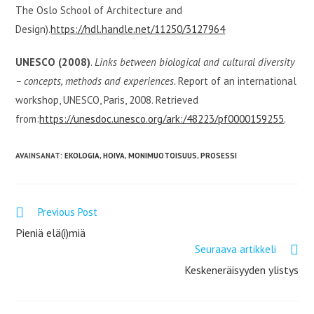
The Oslo School of Architecture and
Design).
https://hdl.handle.net/11250/3127964
UNESCO (2008)
.
Links between biological and cultural diversity
– concepts, methods and experiences.
Report of an international
workshop, UNESCO, Paris, 2008. Retrieved
from:
https://unesdoc.unesco.org/ark:/48223/pf0000159255
.
AVAINSANAT
:
EKOLOGIA
,
HOIVA
,
MONIMUOTOISUUS
,
PROSESSI
Previous Post
Lue
lisää
Pieniä elä(i)miä
artikkeleita
Seuraava artikkeli
Keskeneräisyyden ylistys