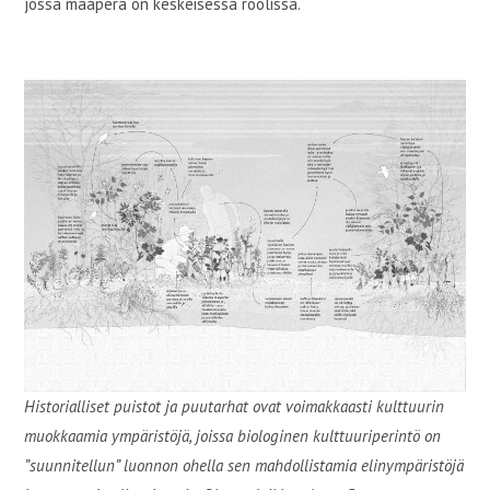
jossa maaperä on keskeisessä roolissa.
Historialliset puistot ja puutarhat ovat voimakkaasti kulttuurin
muokkaamia ympäristöjä, joissa biologinen kulttuuriperintö on
”suunnitellun” luonnon ohella sen mahdollistamia elinympäristöjä