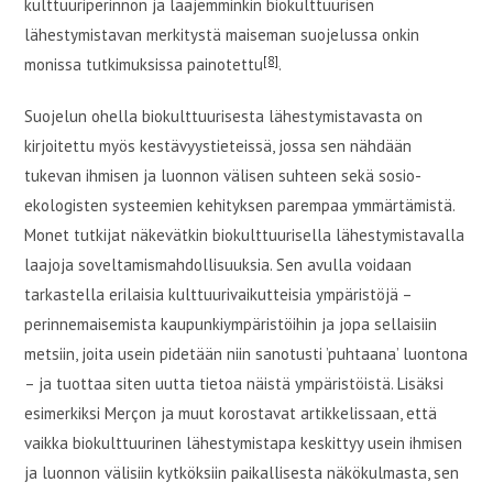
kulttuuriperinnön ja laajemminkin biokulttuurisen
lähestymistavan merkitystä maiseman suojelussa onkin
[8]
monissa tutkimuksissa painotettu
.
Suojelun ohella biokulttuurisesta lähestymistavasta on
kirjoitettu myös kestävyystieteissä, jossa sen nähdään
tukevan ihmisen ja luonnon välisen suhteen sekä sosio-
ekologisten systeemien kehityksen parempaa ymmärtämistä.
Monet tutkijat näkevätkin biokulttuurisella lähestymistavalla
laajoja soveltamismahdollisuuksia. Sen avulla voidaan
tarkastella erilaisia kulttuurivaikutteisia ympäristöjä –
perinnemaisemista kaupunkiympäristöihin ja jopa sellaisiin
metsiin, joita usein pidetään niin sanotusti ’puhtaana’ luontona
– ja tuottaa siten uutta tietoa näistä ympäristöistä. Lisäksi
esimerkiksi Merçon ja muut korostavat artikkelissaan, että
vaikka biokulttuurinen lähestymistapa keskittyy usein ihmisen
ja luonnon välisiin kytköksiin paikallisesta näkökulmasta, sen