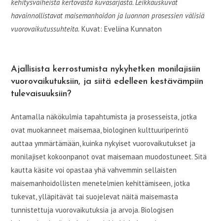
kehitysvaiheista kertovasta kuvasarjasta. Leikkauskuvat
havainnollistavat maisemanhoidon ja luonnon prosessien välisiä
vuorovaikutussuhteita.
Kuvat: Eveliina Kunnaton
Ajallisista kerrostumista nykyhetken monilajisiin
vuorovaikutuksiin, ja siitä edelleen kestävämpiin
tulevaisuuksiin?
Antamalla näkökulmia tapahtumista ja prosesseista, jotka
ovat muokanneet maisemaa, biologinen kulttuuriperintö
auttaa ymmärtämään, kuinka nykyiset vuorovaikutukset ja
monilajiset kokoonpanot ovat maisemaan muodostuneet. Sitä
kautta käsite voi opastaa yhä vahvemmin sellaisten
maisemanhoidollisten menetelmien kehittämiseen, jotka
tukevat, ylläpitävät tai suojelevat näitä maisemasta
tunnistettuja vuorovaikutuksia ja arvoja. Biologisen