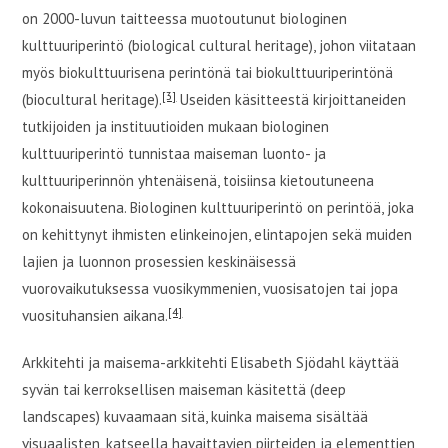
on 2000-luvun taitteessa muotoutunut biologinen
kulttuuriperintö (biological cultural heritage), johon viitataan
myös biokulttuurisena perintönä tai biokulttuuriperintönä
[3]
(biocultural heritage).
Useiden käsitteestä kirjoittaneiden
tutkijoiden ja instituutioiden mukaan biologinen
kulttuuriperintö tunnistaa maiseman luonto- ja
kulttuuriperinnön yhtenäisenä, toisiinsa kietoutuneena
kokonaisuutena. Biologinen kulttuuriperintö on perintöä, joka
on kehittynyt ihmisten elinkeinojen, elintapojen sekä muiden
lajien ja luonnon prosessien keskinäisessä
vuorovaikutuksessa vuosikymmenien, vuosisatojen tai jopa
[4]
vuosituhansien aikana.
Arkkitehti ja maisema-arkkitehti Elisabeth Sjödahl käyttää
syvän tai kerroksellisen maiseman käsitettä (deep
landscapes) kuvaamaan sitä, kuinka maisema sisältää
visuaalisten, katseella havaittavien piirteiden ja elementtien