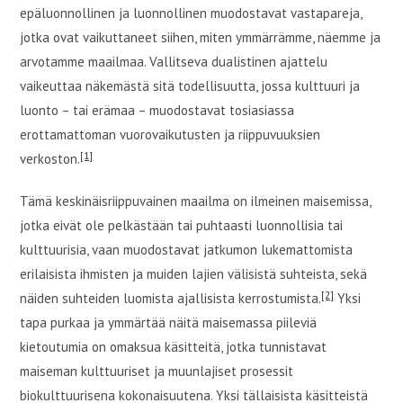
epäluonnollinen ja luonnollinen muodostavat vastapareja,
jotka ovat vaikuttaneet siihen, miten ymmärrämme, näemme ja
arvotamme maailmaa. Vallitseva dualistinen ajattelu
vaikeuttaa näkemästä sitä todellisuutta, jossa kulttuuri ja
luonto – tai erämaa – muodostavat tosiasiassa
erottamattoman vuorovaikutusten ja riippuvuuksien
[1]
verkoston.
Tämä keskinäisriippuvainen maailma on ilmeinen maisemissa,
jotka eivät ole pelkästään tai puhtaasti luonnollisia tai
kulttuurisia, vaan muodostavat jatkumon lukemattomista
erilaisista ihmisten ja muiden lajien välisistä suhteista, sekä
[2]
näiden suhteiden luomista ajallisista kerrostumista.
Yksi
tapa purkaa ja ymmärtää näitä maisemassa piileviä
kietoutumia on omaksua käsitteitä, jotka tunnistavat
maiseman kulttuuriset ja muunlajiset prosessit
biokulttuurisena kokonaisuutena. Yksi tällaisista käsitteistä