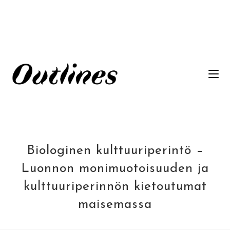
Siirry
suoraan
sisältöön
Biologinen kulttuuriperintö –
Luonnon monimuotoisuuden ja
kulttuuriperinnön kietoutumat
maisemassa